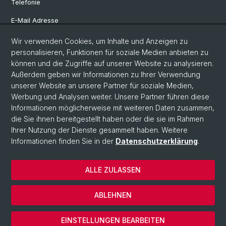
Telefonie
E-Mail Adresse
Internet & Netzzugriff
Wir verwenden Cookies, um Inhalte und Anzeigen zu
personalisieren, Funktionen für soziale Medien anbieten zu
Hardwareausleihe
können und die Zugriffe auf unserer Website zu analysieren.
Außerdem geben wir Informationen zu Ihrer Verwendung
Software Shop
unserer Website an unsere Partner für soziale Medien,
Genehmigerliste
Werbung und Analysen weiter. Unsere Partner führen diese
Informationen möglicherweise mit weiteren Daten zusammen,
die Sie ihnen bereitgestellt haben oder die sie im Rahmen
Ihrer Nutzung der Dienste gesammelt haben. Weitere
© Universität Basel
Informationen finden Sie in der
Datenschutzerklärung
.
IT-Services
Datenschutzerklärung
ALLE ZULASSEN
Impressum
Kontakt & Öffnungszeiten
ABLEHNEN
Pages translated by DeepL
Cookies
EINSTELLUNGEN BEARBEITEN