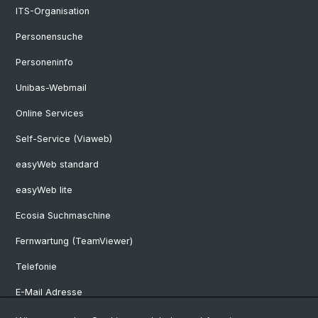
ITS-Organisation
Personensuche
Personeninfo
Unibas-Webmail
Online Services
Self-Service (Viaweb)
easyWeb standard
easyWeb lite
Ecosia Suchmaschine
Fernwartung (TeamViewer)
Telefonie
E-Mail Adresse
Internet & Netzzugriff