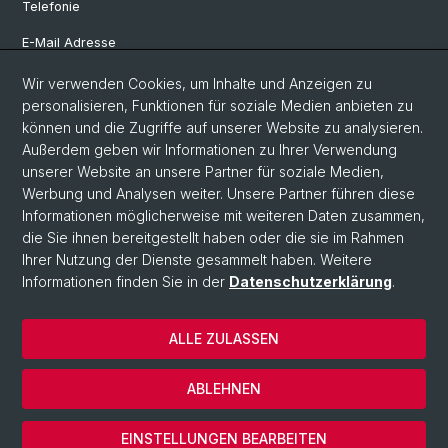
Telefonie
E-Mail Adresse
Internet & Netzzugriff
Wir verwenden Cookies, um Inhalte und Anzeigen zu
personalisieren, Funktionen für soziale Medien anbieten zu
Hardwareausleihe
können und die Zugriffe auf unserer Website zu analysieren.
Außerdem geben wir Informationen zu Ihrer Verwendung
Software Shop
unserer Website an unsere Partner für soziale Medien,
Genehmigerliste
Werbung und Analysen weiter. Unsere Partner führen diese
Informationen möglicherweise mit weiteren Daten zusammen,
die Sie ihnen bereitgestellt haben oder die sie im Rahmen
Ihrer Nutzung der Dienste gesammelt haben. Weitere
© Universität Basel
Informationen finden Sie in der
Datenschutzerklärung
.
IT-Services
Datenschutzerklärung
ALLE ZULASSEN
Impressum
Kontakt & Öffnungszeiten
ABLEHNEN
Pages translated by DeepL
Cookies
EINSTELLUNGEN BEARBEITEN