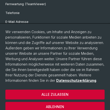
Fernwartung (TeamViewer)
Telefonie
E-Mail Adresse
Internet & Netzzugriff
Wir verwenden Cookies, um Inhalte und Anzeigen zu
personalisieren, Funktionen für soziale Medien anbieten zu
Hardwareausleihe
können und die Zugriffe auf unserer Website zu analysieren.
Außerdem geben wir Informationen zu Ihrer Verwendung
Software Shop
unserer Website an unsere Partner für soziale Medien,
Genehmigerliste
Werbung und Analysen weiter. Unsere Partner führen diese
Informationen möglicherweise mit weiteren Daten zusammen,
die Sie ihnen bereitgestellt haben oder die sie im Rahmen
Ihrer Nutzung der Dienste gesammelt haben. Weitere
© Universität Basel
Informationen finden Sie in der
Datenschutzerklärung
.
IT-Services
Datenschutzerklärung
ALLE ZULASSEN
Impressum
Kontakt & Öffnungszeiten
ABLEHNEN