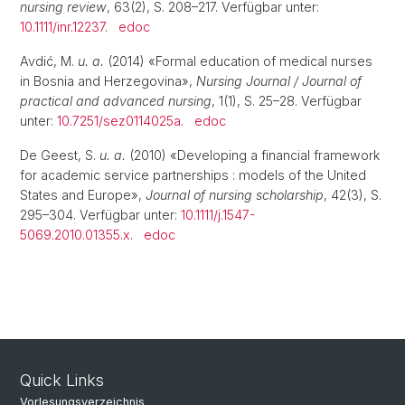
nursing review
, 63(2), S. 208–217. Verfügbar unter:
10.1111/inr.12237
.
edoc
Avdić, M.
u. a.
(2014) «Formal education of medical nurses
in Bosnia and Herzegovina»,
Nursing Journal / Journal of
practical and advanced nursing
, 1(1), S. 25–28. Verfügbar
unter:
10.7251/sez0114025a
.
edoc
De Geest, S.
u. a.
(2010) «Developing a financial framework
for academic service partnerships : models of the United
States and Europe»,
Journal of nursing scholarship
, 42(3), S.
295–304. Verfügbar unter:
10.1111/j.1547-
5069.2010.01355.x
.
edoc
Quick Links
Vorlesungsverzeichnis