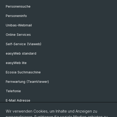
Personensuche
Personeninfo
Unibas-Webmail
Online Services
Self-Service (Viaweb)
easyWeb standard
easyWeb lite
Ecosia Suchmaschine
Fernwartung (TeamViewer)
Telefonie
E-Mail Adresse
Internet & Netzzugriff
Wir verwenden Cookies, um Inhalte und Anzeigen zu
personalisieren, Funktionen für soziale Medien anbieten zu