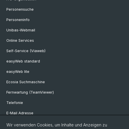
Personensuche
Personeninfo
Unibas-Webmail
Online Services
Self-Service (Viaweb)
easyWeb standard
easyWeb lite
Ecosia Suchmaschine
Fernwartung (TeamViewer)
Telefonie
E-Mail Adresse
Internet & Netzzugriff
Wir verwenden Cookies, um Inhalte und Anzeigen zu