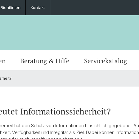
Richtlinien
Kontakt
en
Beratung & Hilfe
Servicekatalog
rheit?
Störungen & Sicherheit
Drucken & Scannen
Services and Support (SaS)
Datenschutz
Projekte & Fallstudien
Wartu
E-Mail
ITS Ad
Datens
Ausbil
Netzwerkzugang
Kursangebote
Geräte
Dokumente
Comput
Antrag
Softwa
Kontak
utet Informationssicherheit?
Uni-Account
Schwerpunktthemen
Phishing
herheit hat den Schutz von Informationen hinsichtlich gegebener 
hkeit, Verfügbarkeit und Integrität als Ziel. Dabei können Informati