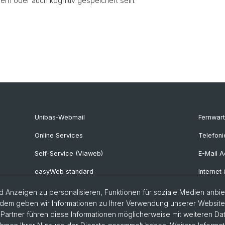
nern oder auch kognitiv gespeichert sein.
Unibas-Webmail
Fernwar
Online Services
Telefoni
Self-Service (Viaweb)
E-Mail 
easyWeb standard
Internet
easyWeb lite
Hardwar
 Anzeigen zu personalisieren, Funktionen für soziale Medien anbiet
dem geben wir Informationen zu Ihrer Verwendung unserer Website a
Ecosia Suchmaschine
Softwar
artner führen diese Informationen möglicherweise mit weiteren D