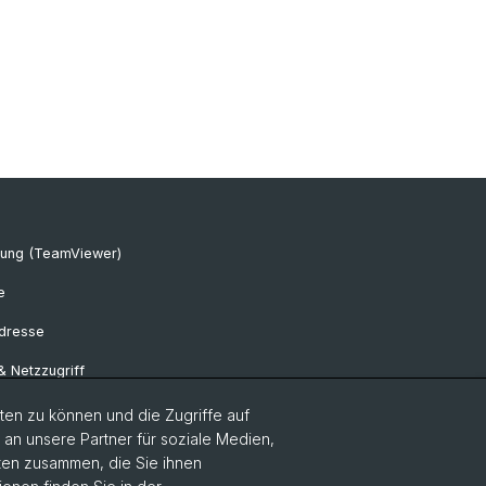
tung (TeamViewer)
e
Adresse
 & Netzzugriff
eausleihe
en zu können und die Zugriffe auf
n unsere Partner für soziale Medien,
e Shop
aten zusammen, die Sie ihnen