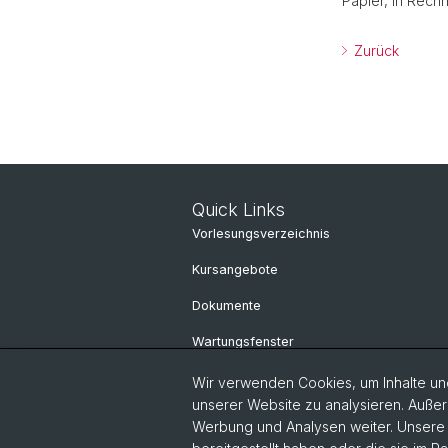
Papier, in Rech
Zurück
Quick Links
Vorlesungsverzeichnis
Kursangebote
Dokumente
Wartungsfenster
ITS-Organisation
Wir verwenden Cookies, um Inhalte und
unserer Website zu analysieren. Außer
Personensuche
Werbung und Analysen weiter. Unsere P