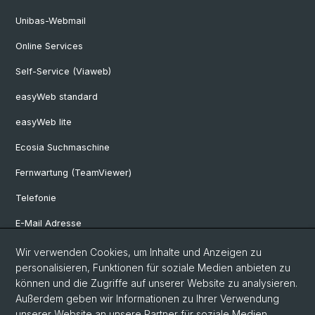
Unibas-Webmail
Online Services
Self-Service (Viaweb)
easyWeb standard
easyWeb lite
Ecosia Suchmaschine
Fernwartung (TeamViewer)
Telefonie
E-Mail Adresse
Internet & Netzzugriff
Wir verwenden Cookies, um Inhalte und Anzeigen zu
personalisieren, Funktionen für soziale Medien anbieten zu
Hardwareausleihe
können und die Zugriffe auf unserer Website zu analysieren.
Außerdem geben wir Informationen zu Ihrer Verwendung
Software Shop
unserer Website an unsere Partner für soziale Medien,