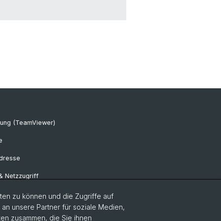
tung (TeamViewer)
e
Adresse
 & Netzzugriff
eausleihe
en zu können und die Zugriffe auf
n unsere Partner für soziale Medien,
e Shop
aten zusammen, die Sie ihnen