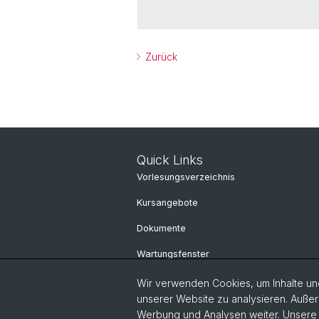
Zurück
Quick Links
Vorlesungsverzeichnis
Kursangebote
Dokumente
Wartungsfenster
ITS-Organisation
Wir verwenden Cookies, um Inhalte und
unserer Website zu analysieren. Außer
Personensuche
Werbung und Analysen weiter. Unsere P