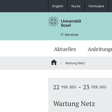
English
Kurse
Formulare
IT-Services
Aktuelles
Anleitung
Wartung Netz
Softwareangebot & Service-News
Applikationen & Websites
Service Desk
Richtlinien
Partner
Stellenangebote
Geräteausleihe
Computerverantwortliche (CV)
Zugang
Hilfsassistierende
-
22
23
FEB. 2025
FEB. 2025
Telefonie
Schnelleinstiege
Verhalten
Wartung Netz