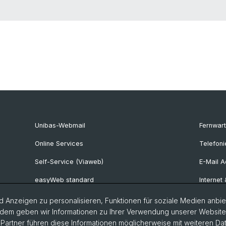
Unibas-Webmail
Fernwar
Online Services
Telefoni
Self-Service (Viaweb)
E-Mail 
easyWeb standard
Internet
easyWeb lite
Hardwar
 Anzeigen zu personalisieren, Funktionen für soziale Medien anbiet
dem geben wir Informationen zu Ihrer Verwendung unserer Website a
Ecosia Suchmaschine
Softwar
artner führen diese Informationen möglicherweise mit weiteren D